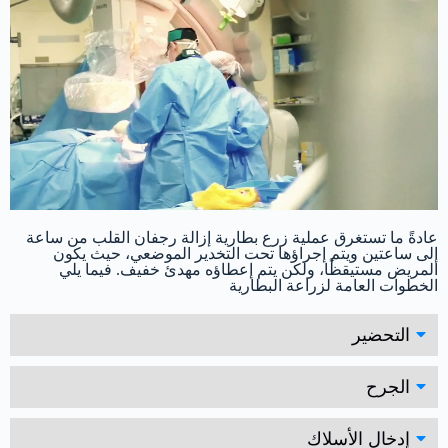
عادةً ما تستغرق عملية زرع بطارية إزالة رجفان القلب من ساعة
إلى ساعتين ويتم إجراؤها تحت التخدير الموضعي، حيث يكون
المريض مستيقظًا، ولكن يتم إعطاؤه مهدئ خفيف. فيما يلي
الخطوات العامة لزراعة البطارية
التحضير
الجرح
إدخال الأسلاك