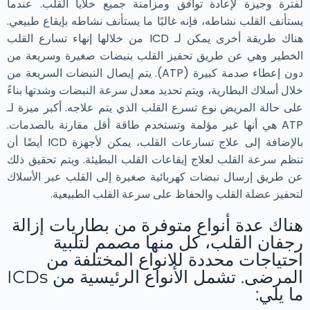
لفترة وجيزة لإعادة توافق ومزامنة جميع خلايا القلب. عندما
يستأنف القلب نشاطه، فإنه غالبًا ما يستأنف نشاطه بإيقاع طبيعي.
هناك طريقة أخرى يمكن لـ ICD من خلالها إنهاء تسارع القلب
الخطير وهي عن طريق تحفيز القلب بنبضات صغيرة وسريعة من
دون إعطاء صدمة كبيرة (ATP). يتم إيصال النبضات السريعة من
خلال أسلاك البطارية، ويتم تحديد معدل سرعة النبضات وشدتها بناءً
على حالة المريض نوع تسرع القلب الذي يتم علاجه. أكبر ميزة لـ
ATP هي أنها غير مؤلمة وتستخدم طاقة أقل مقارنة بالصدمات.
بالإضافة إلى علاج تسارعات القلب، يمكن لأجهزة ICD أيضًا أن
تنظم سرعة القلب لعلاج إيقاعات القلب البطيئة. ويتم تحقيق ذلك
عن طريق إرسال نبضات كهربائية صغيرة إلى القلب عبر الأسلاك
لتحفيز عضلة القلب والحفاظ على سرعة القلب الطبيعية.
هناك عدة أنواع متوفرة من بطاريات إزالة
رجفان القلب، كل منها مصمم لتلبية
احتياجات محددة للانواع المختلفة من
المرضى. تشمل الأنواع الرئيسية من ICDs
ما يلي: