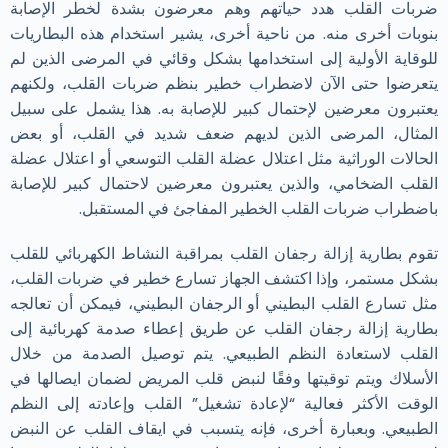
ضربات القلب هدد حياتهم وهم معرضون بشدة لخطر الإصابة
بنوبات أخرى منه. من ناحية أخرى، يشير استخدام هذه البطاريات
للوقاية الأولية إلى استخدامها بشكل وقائي في المرضى الذين لم
يتعرضوا حتى الآن لاضطراب خطير بنظم ضربات القلب، ولكنهم
يعتبرون معرضين لإحتمال كبير للإصابة به. هذا يشمل على سبيل
المثال، المرضى الذين لديهم ضعف شديد في القلب، أو بعض
الحالات الوراثية مثل اعتلال عضلة القلب التوسعي أو اعتلال عضلة
القلب الضخامي، والذين يعتبرون معرضين لاحتمال كبير للإصابة
باضطراب ضربات القلب الخطير المفاجئ في المستقبل.
تقوم بطارية إزالة رجفان القلب بمراقبة النشاط الكهربائي للقلب
بشكل مستمر، وإذا اكتشف الجهاز تسارع خطير في ضربات القلب،
مثل تسارع القلب البطيني أو الرجفان البطيني، فيمكن أن تعالجه
بطارية إزالة رجفان القلب عن طريق إعطاء صدمة كهربائية إلى
القلب لاستعادة النظم الطبيعي. يتم توصيل الصدمة من خلال
الأسلاك ويتم توقيتها وفقًا لنبض قلب المريض لضمان ايصالها في
الوقت الأكثر فعالية “لإعادة تشغيل” القلب وإعادته إلى النظم
الطبيعي. وبعبارة أخرى، فإنه يتسبب في ايقاف القلب عن النبض