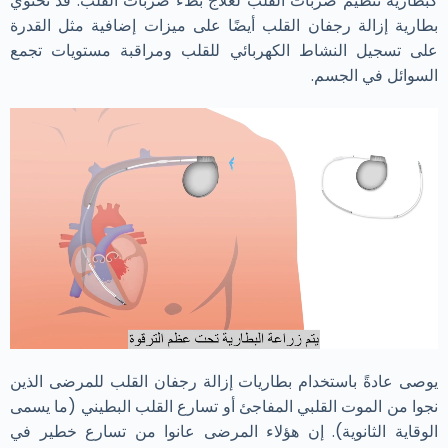
كبطارية تنظيم ضربات القلب لعلاج بطء ضربات القلب. قد تحتوي
بطارية إزالة رجفان القلب أيضًا على ميزات إضافية مثل القدرة
على تسجيل النشاط الكهربائي للقلب ومراقبة مستويات تجمع
السوائل في الجسم.
يوصى عادةً باستخدام بطاريات إزالة رجفان القلب للمرضى الذين
نجوا من الموت القلبي المفاجئ أو تسارع القلب البطيني (ما يسمى
الوقاية الثانوية). إن هؤلاء المرضى عانوا من تسارع خطير في